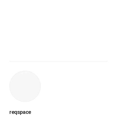
Atur Waktu dengan 5
Lebih Produktif
Aplikasi Ini
reqspace