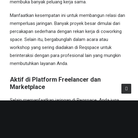
membuka banyak peluang kerja sama.
Manfaatkan kesempatan ini untuk membangun relasi dan
memperluas jaringan. Banyak proyek besar dimulai dari
percakapan sederhana dengan rekan kerja di coworking
space. Selain itu, bergabunglah dalam acara atau
workshop yang sering diadakan di Reqspace untuk
berinteraksi dengan para profesional lain yang mungkin
membutuhkan layanan Anda.
Aktif di Platform Freelancer dan
Marketplace
Selain memanfaatkan jaringan di Reqspace, Anda juga
bisa menjangkau klien melalui platform freelancer dan
marketplace online seperti Upwork, Freelancer, dan Fiverr.
Pastikan profil Anda menarik dan deskripsi layanan Anda
jelas, dengan ulasan positif dari klien sebelumnya.