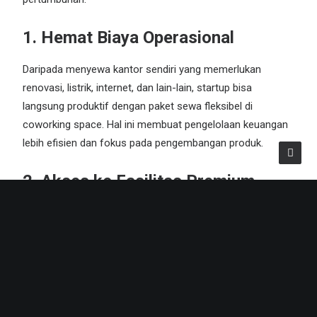
1. Hemat Biaya Operasional
Daripada menyewa kantor sendiri yang memerlukan
renovasi, listrik, internet, dan lain-lain, startup bisa
langsung produktif dengan paket sewa fleksibel di
coworking space. Hal ini membuat pengelolaan keuangan
lebih efisien dan
fokus
pada pengembangan produk.
2. Akses ke Fasilitas Premium
Dengan menyewa coworking space seperti Reqspace,
startup mendapatkan akses ke fasilitas modern seperti
meeting room Jakarta
Barat
yang representatif untuk
pitching ke investor, serta
event space Jakarta Barat
untuk
mengadakan peluncuran produk.
Baca Juga:
Kenapa Desain Ruang Kerja Bisa